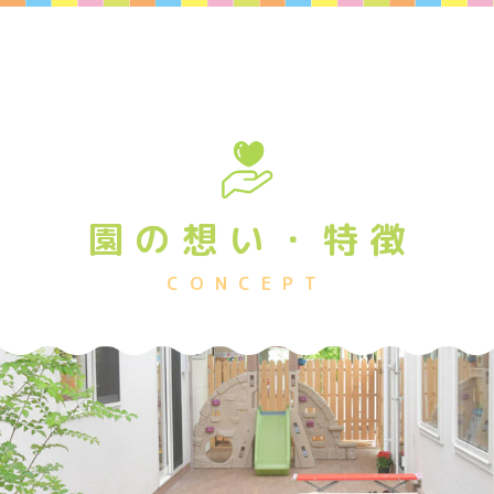
園
の
想
い
・
特
徴
CONCEPT