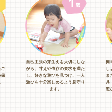
り、
自己主張の芽生えを大切にしな
簡
過ご
がら、甘えや依存の要求を満た
し
の保
し、好きな遊びを見つけ、一人
ま
。
遊びを十分楽しめるよう見守り
具
ます。
遊